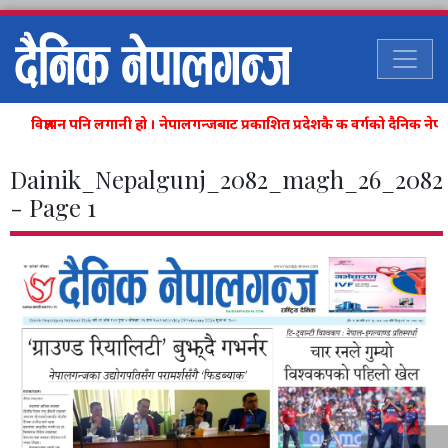
विज्ञापन पनि लगानी हो । नेपालगन्जबाट प्रकाशित प्रदेशकै क वर्गको दैनिक न
Dainik_Nepalgunj_2082_magh_26_2082
- Page 1