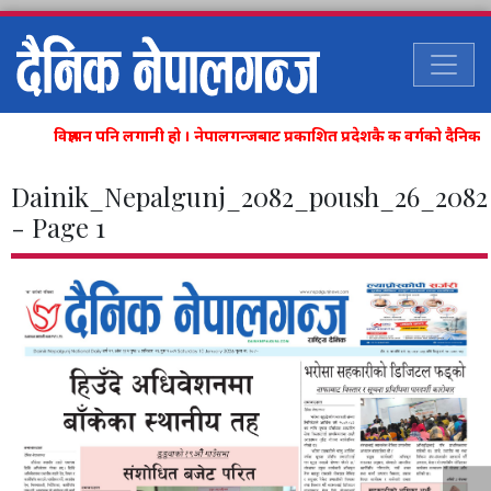
विज्ञापन पनि लगानी हो । नेपालगन्जबाट प्रकाशित प्रदेशकै क वर्गको दैनि
Dainik_Nepalgunj_2082_poush_26_2082
- Page 1