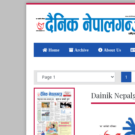
Home
Archive
About Us
1
Dainik Nepal